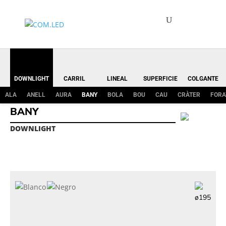
DOWNLIGHT
CARRIL
LINEAL
SUPERFICIE
COLGANTE
ALA
ANELL
AURA
BANY
BOLA
BOU
CAU
CRÀTER
FORA
BANY
DOWNLIGHT
ø195