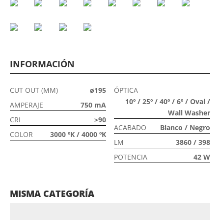
INFORMACIÓN
CUT OUT (MM)
ø195
ÓPTICA
10º / 25º / 40º / 6º / Oval /
AMPERAJE
750 mA
Wall Washer
CRI
>90
ACABADO
Blanco / Negro
COLOR
3000 ºK / 4000 ºK
LM
3860 / 398
POTENCIA
42 W
MISMA CATEGORÍA