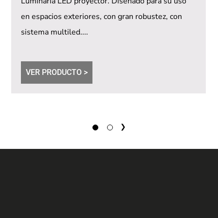
Luminaria LED proyector. Diseñado para su uso
en espacios exteriores, con gran robustez, con
sistema multiled....
VER PRODUCTO >
1
2
→