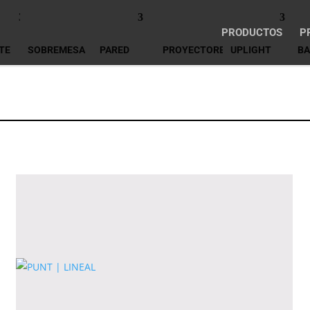
PRODUCTOS
P
TE
SOBREMESA
PARED
PROYECTORES
UPLIGHT
BA