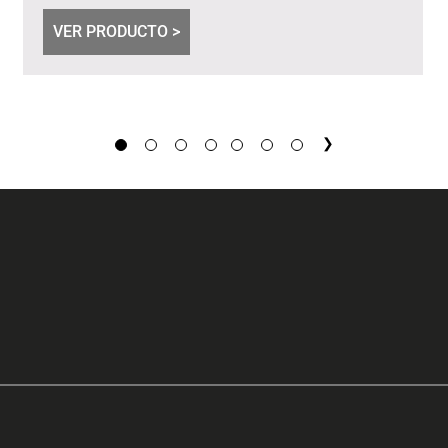
VER PRODUCTO >
1
2
3
4
23
24
25
→