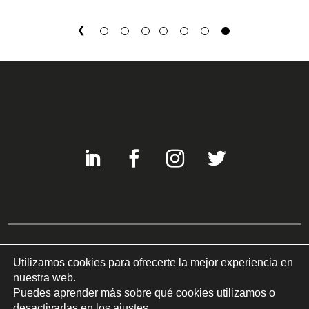
←
1
2
3
22
23
24
25
Utilizamos cookies para ofrecerte la mejor experiencia en
Copyright © 2022 COM-LED Todos los derechos reservados ©
nuestra web.
Política de privacidad
I
Uso de cookies
Puedes aprender más sobre qué cookies utilizamos o
desactivarlas en los
ajustes
.