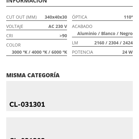
INFORMACIÓN
CUT OUT (MM)
340x40x30
ÓPTICA
110º
VOLTAJE
AC 230 V
ACABADO
Aluminio / Blanco / Negro
CRI
>90
LM
2160 / 2304 / 2424
COLOR
3000 ºK / 4000 ºK / 6000 ºK
POTENCIA
24 W
MISMA CATEGORÍA
CL-031301