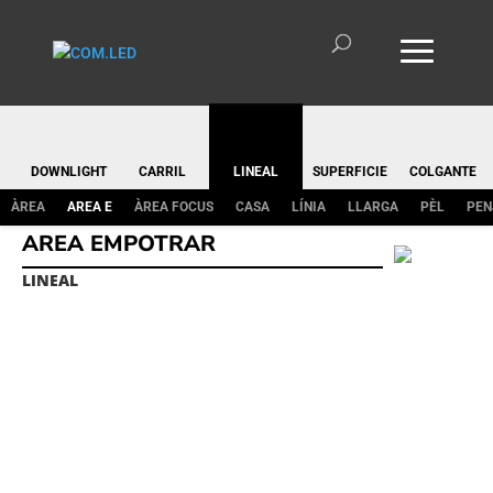
DOWNLIGHT
CARRIL
LINEAL
SUPERFICIE
COLGANTE
ÀREA
AREA E
ÀREA FOCUS
CASA
LÍNIA
LLARGA
PÈL
PEN
AREA EMPOTRAR
LINEAL