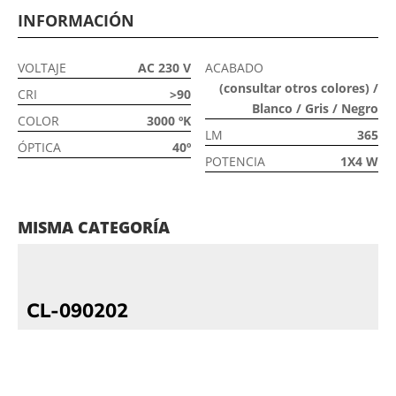
INFORMACIÓN
VOLTAJE
AC 230 V
ACABADO
(consultar otros colores) /
CRI
>90
Blanco / Gris / Negro
COLOR
3000 ºK
LM
365
ÓPTICA
40º
POTENCIA
1X4 W
MISMA CATEGORÍA
CL-090202