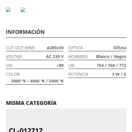
INFORMACIÓN
CUT OUT (MM)
ø285x30
ÓPTICA
Difusa
VOLTAJE
AC 230 V
ACABADO
Blanco / Negro
CRI
>90
LM
754 / 768 / 772
COLOR
POTENCIA
3 W / 6
3000 ºK / 4000 ºK / 5000 ºK
MISMA CATEGORÍA
CL-012717