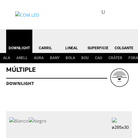
DOWNLIGHT
CARRIL
LINEAL
SUPERFICIE
COLGANTE
ALA
ANELL
AURA
BANY
BOLA
BOU
CAU
CRÀTER
FORA
MÚLTIPLE
DOWNLIGHT
ø285x30