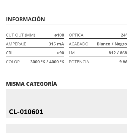
INFORMACIÓN
CUT OUT (MM)
ø100
ÓPTICA
24º
AMPERAJE
315 mA
ACABADO
Blanco / Negro
CRI
>90
LM
812 / 868
COLOR
3000 ºK / 4000 ºK
POTENCIA
9 W
MISMA CATEGORÍA
CL-010601