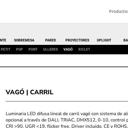
Producto
NTE
SOBREMESA
PARED
PROYECTORES
UPLIGHT
BA
PETIT
POP
PUNT
ULLERES
VAGÓ
XICLET
VAGÓ | CARRIL
Luminaria LED difusa lineal de carril vagó con sistema de a
opcional a través de DALI, TRIAC, DMX512, 0-10, control po
CRI >90. UGR <19, flicker free. Driver incluido. CE y ROHS.