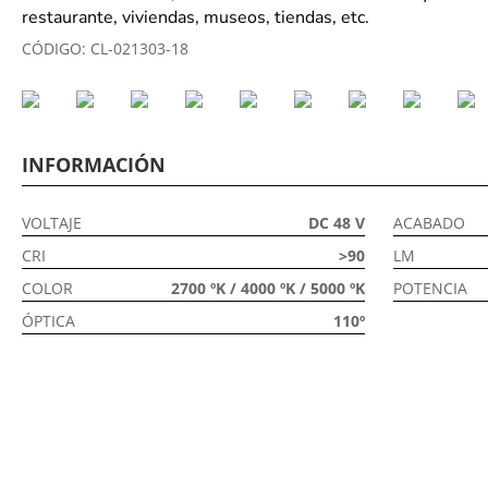
restaurante, viviendas, museos, tiendas, etc.
CÓDIGO:
CL-021303-18
INFORMACIÓN
VOLTAJE
DC 48 V
ACABADO
CRI
>90
LM
COLOR
2700 ºK / 4000 ºK / 5000 ºK
POTENCIA
ÓPTICA
110º