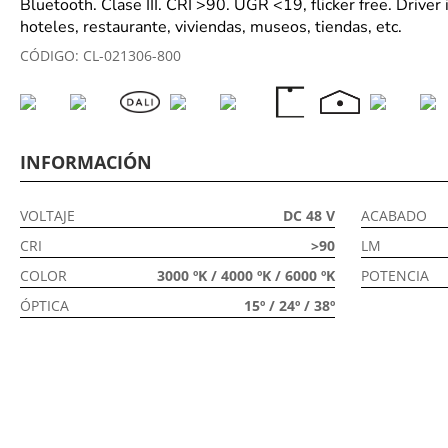
Bluetooth. Clase III. CRI >90. UGR <19, flicker free. Driver
hoteles, restaurante, viviendas, museos, tiendas, etc.
CÓDIGO:
CL-021306-800
INFORMACIÓN
VOLTAJE
DC 48 V
ACABADO
CRI
>90
LM
COLOR
3000 ºK / 4000 ºK / 6000 ºK
POTENCIA
ÓPTICA
15º / 24º / 38º