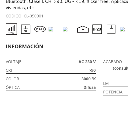
Bluetooth. Clase I. CRI >90. UGR <19, flicker free. Aplicaci
viviendas, etc.
CÓDIGO:
CL-050901
INFORMACIÓN
VOLTAJE
AC 230 V
ACABADO
(consult
CRI
>90
COLOR
3000 ºK
LM
ÓPTICA
Difusa
POTENCIA