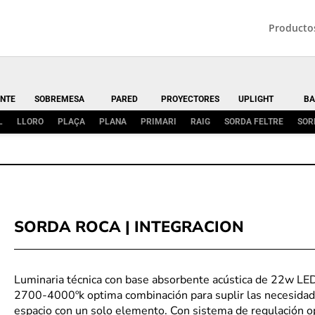
Producto
NTE
SOBREMESA
PARED
PROYECTORES
UPLIGHT
BA
L
LLORO
PLAÇA
PLANA
PRIMARI
RAIG
SORDA FELTRE
SOR
SORDA ROCA | INTEGRACION
Luminaria técnica con base absorbente acústica de 22w L
2700-4000ºk optima combinación para suplir las necesidade
espacio con un solo elemento. Con sistema de regulación op