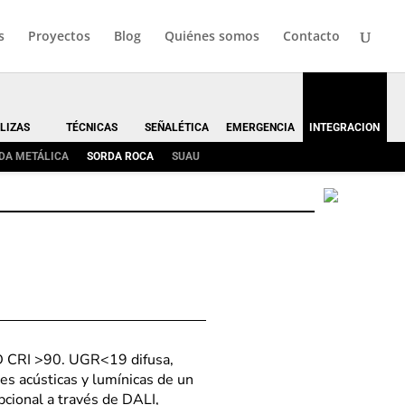
s
Proyectos
Blog
Quiénes somos
Contacto
LIZAS
TÉCNICAS
SEÑALÉTICA
EMERGENCIA
INTEGRACION
DA METÁLICA
SORDA ROCA
SUAU
ED CRI >90. UGR<19 difusa,
s acústicas y lumínicas de un
cional a través de DALI,