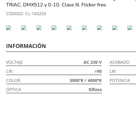
TRIAC, DMX512 y 0-10. Clase III. Flicker free.
CÓDIGO:
CL-160203
INFORMACIÓN
VOLTAJE
AC 230 V
ACABADO
CRI
>90
LM
COLOR
3000ºK / 4000ºK
POTENCIA
ÓPTICA
Difusa