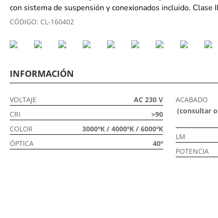
con sistema de suspensión y conexionados incluido. Clase III.
CÓDIGO:
CL-160402
INFORMACIÓN
VOLTAJE
AC 230 V
ACABADO
(consultar o
CRI
>90
COLOR
3000ºK / 4000ºK / 6000ºK
LM
ÓPTICA
40º
POTENCIA