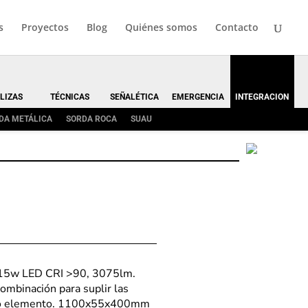
s
Proyectos
Blog
Quiénes somos
Contacto
LIZAS
TÉCNICAS
SEÑALÉTICA
EMERGENCIA
INTEGRACION
DA METÁLICA
SORDA ROCA
SUAU
0+15w LED CRI >90, 3075lm.
binación para suplir las
solo elemento. 1100x55x400mm