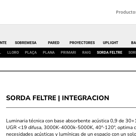
Producto
NTE
SOBREMESA
PARED
PROYECTORES
UPLIGHT
BA
L
LLORO
PLAÇA
PLANA
PRIMARI
RAIG
SORDA FELTRE
SOR
SORDA FELTRE | INTEGRACION
Luminaria técnica con base absorbente acústica 0,9 de 3
UGR <19 difusa, 3000K-4000k-5000K, 40º-120º, optima com
necesidades acústicas y lumínicas de un espacio con un 