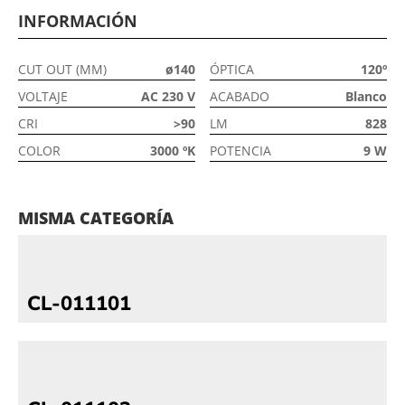
INFORMACIÓN
CUT OUT (MM)
ø140
ÓPTICA
120º
VOLTAJE
AC 230 V
ACABADO
Blanco
CRI
>90
LM
828
COLOR
3000 ºK
POTENCIA
9 W
MISMA CATEGORÍA
CL-011101