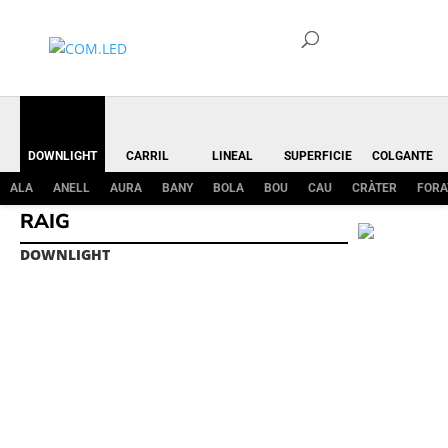
DOWNLIGHT
CARRIL
LINEAL
SUPERFICIE
COLGANTE
ALA
ANELL
AURA
BANY
BOLA
BOU
CAU
CRÀTER
FORA
RAIG
DOWNLIGHT