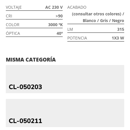
VOLTAJE
AC 230 V
ACABADO
(consultar otros colores) /
CRI
>90
Blanco / Gris / Negro
COLOR
3000 ºK
LM
315
ÓPTICA
40º
POTENCIA
1X3 W
MISMA CATEGORÍA
CL-050203
CL-050211