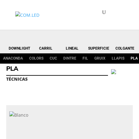
DOWNLIGHT
CARRIL
LINEAL
SUPERFICIE
COLGANTE
ANACONDA
COLORS
CUC
DINTRE
FIL
GRUIX
LLAPIS
PLA
PLA
TÉCNICAS