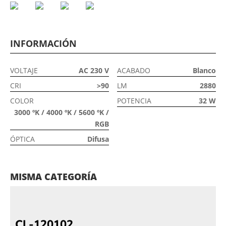
INFORMACIÓN
VOLTAJE
AC 230 V
ACABADO
Blanco
CRI
>90
LM
2880
COLOR
POTENCIA
32 W
3000 ºK / 4000 ºK / 5600 ºK /
RGB
ÓPTICA
Difusa
MISMA CATEGORÍA
CL-120102