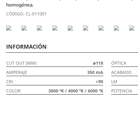
homogénea.
CÓDIGO:
CL-011001
INFORMACIÓN
CUT OUT (MM)
ø118
ÓPTICA
AMPERAJE
350 mA
ACABADO
CRI
>90
LM
COLOR
3000 ºK / 4000 ºK / 6000 ºK
POTENCIA