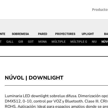
Producto
NTE
SOBREMESA
PARED
PROYECTORES
UPLIGHT
BA
T
GALL
GIR
GOT
MONA
MÚLTIPLE
MÚLTIPLE G
NIU
NÚV
NÚVOL | DOWNLIGHT
Luminaria LED downlight sobrelux difusa. Dimerización opc
DMX512, 0-10, control por VOZ y Bluetooth. Clase III. CRI
ROHS. Aplicación: Ideal para espacios amplios donde se pre