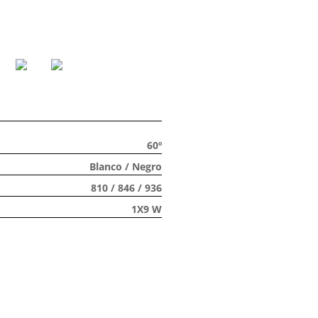
60º
Blanco / Negro
810 / 846 / 936
1X9 W