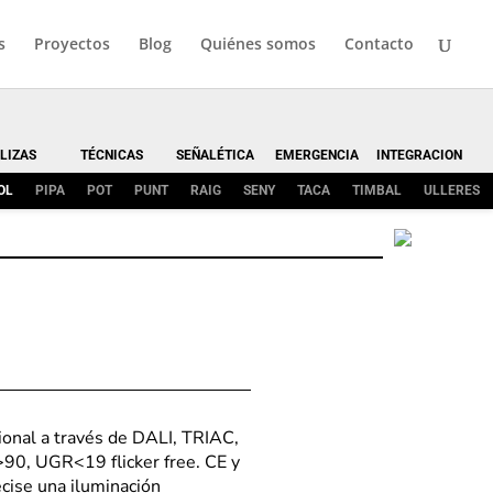
s
Proyectos
Blog
Quiénes somos
Contacto
LIZAS
TÉCNICAS
SEÑALÉTICA
EMERGENCIA
INTEGRACION
OL
PIPA
POT
PUNT
RAIG
SENY
TACA
TIMBAL
ULLERES
ional a través de DALI, TRIAC,
>90, UGR<19 flicker free. CE y
cise una iluminación