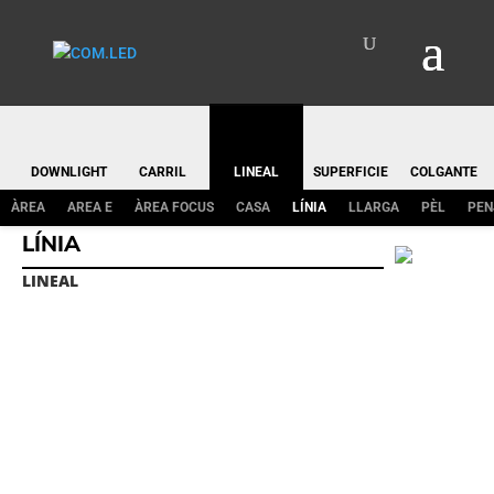
DOWNLIGHT
CARRIL
LINEAL
SUPERFICIE
COLGANTE
ÀREA
AREA E
ÀREA FOCUS
CASA
LÍNIA
LLARGA
PÈL
PEN
LÍNIA
LINEAL