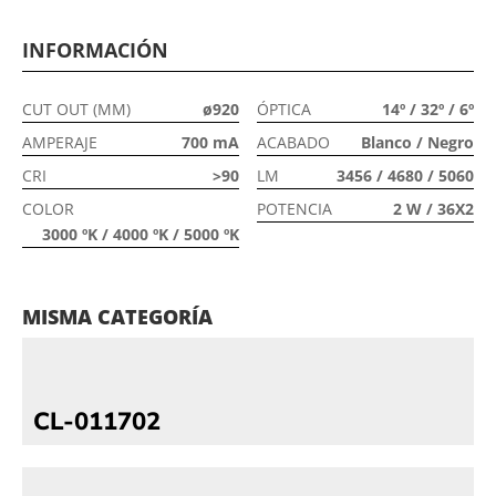
INFORMACIÓN
CUT OUT (MM)
ø920
ÓPTICA
14º / 32º / 6º
AMPERAJE
700 mA
ACABADO
Blanco / Negro
CRI
>90
LM
3456 / 4680 / 5060
COLOR
POTENCIA
2 W / 36X2
3000 ºK / 4000 ºK / 5000 ºK
MISMA CATEGORÍA
CL-011702