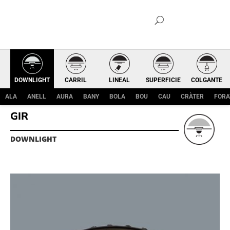
DOWNLIGHT
CARRIL
LINEAL
SUPERFICIE
COLGANTE
ALA
ANELL
AURA
BANY
BOLA
BOU
CAU
CRÀTER
FORA
GIR
DOWNLIGHT