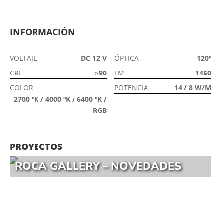
INFORMACIÓN
VOLTAJE
DC 12 V
ÓPTICA
120º
CRI
>90
LM
1450
COLOR
POTENCIA
14 / 8 W/M
2700 ºK / 4000 ºK / 6400 ºK /
RGB
PROYECTOS
ROCA GALLERY – NOVEDADES