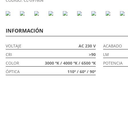
CÓDIGO:
CL-091604
INFORMACIÓN
VOLTAJE
AC 230 V
ACABADO
CRI
>90
LM
COLOR
3000 ºK / 4000 ºK / 6500 ºK
POTENCIA
ÓPTICA
110º / 60º / 90º