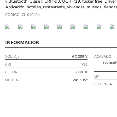
y Bluetooth. Clase I. CRI >90. UGR <19, flicker free. Driver
Aplicación: hoteles, restaurante, viviendas, museos, tiendas
CÓDIGO:
CL-040404
INFORMACIÓN
VOLTAJE
AC 230 V
ACABADO
(consult
CRI
>90
COLOR
3000 ºK
LM
ÓPTICA
24º / 35º
POTENCIA