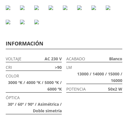
INFORMACIÓN
VOLTAJE
AC 230 V
ACABADO
Blanco
CRI
>90
LM
13000 / 14000 / 15000 /
COLOR
16000
3000 ºK / 4000 ºK / 5000 ºK /
6000 ºK
POTENCIA
50x2 W
ÓPTICA
30º / 60º / 90º / Asimétrica /
Doble simetría