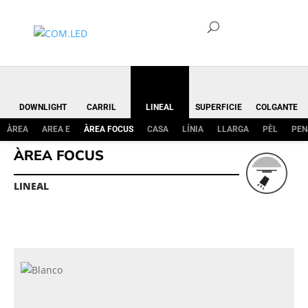
DOWNLIGHT
CARRIL
LINEAL
SUPERFICIE
COLGANTE
ÀREA
AREA E
ÀREA FOCUS
CASA
LÍNIA
LLARGA
PÈL
PEN
ÀREA FOCUS
LINEAL