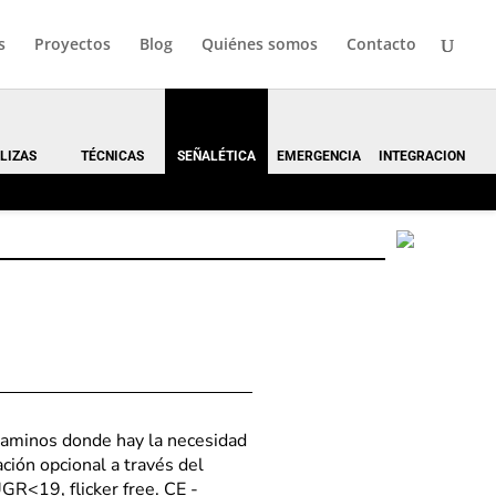
s
Proyectos
Blog
Quiénes somos
Contacto
LIZAS
TÉCNICAS
SEÑALÉTICA
EMERGENCIA
INTEGRACION
 caminos donde hay la necesidad
ación opcional a través del
R<19, flicker free. CE -