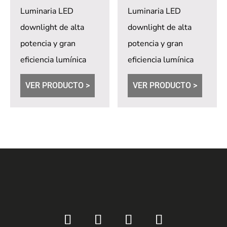
Luminaria LED
Luminaria LED
downlight de alta
downlight de alta
potencia y gran
potencia y gran
eficiencia lumínica
eficiencia lumínica
con led COB
con led COB
VER PRODUCTO >
VER PRODUCTO >
sobrelux.
sobrelux.
Dimerización
Dimerización
opcional a...
opcional a...