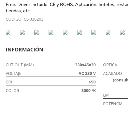
Free. Driver incluido. CE y ROHS. Aplicación: hoteles, rest
tiendas, etc.
CÓDIGO:
CL-030203
INFORMACIÓN
CUT OUT (MM)
330x45x30
ÓPTICA
VOLTAJE
AC 230 V
ACABADO
(consult
CRI
>90
COLOR
3000 ºK
LM
POTENCIA