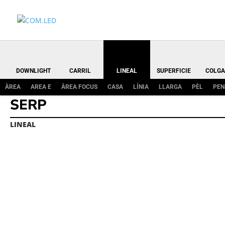
DOWNLIGHT
CARRIL
LINEAL
SUPERFICIE
COLGA
ÀREA
AREA E
ÀREA FOCUS
CASA
LÍNIA
LLARGA
PÈL
PEN
SERP
LINEAL