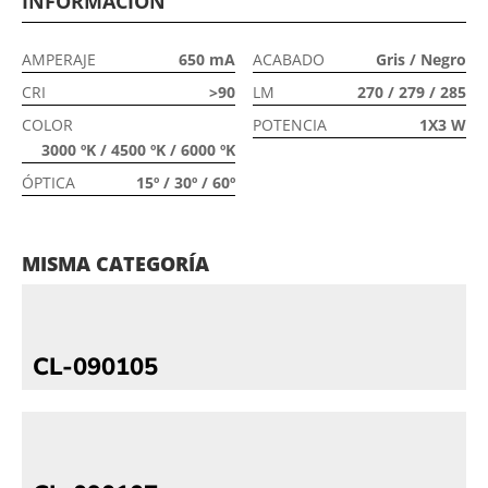
INFORMACIÓN
AMPERAJE
650 mA
ACABADO
Gris / Negro
CRI
>90
LM
270 / 279 / 285
COLOR
POTENCIA
1X3 W
3000 ºK / 4500 ºK / 6000 ºK
ÓPTICA
15º / 30º / 60º
MISMA CATEGORÍA
CL-090105