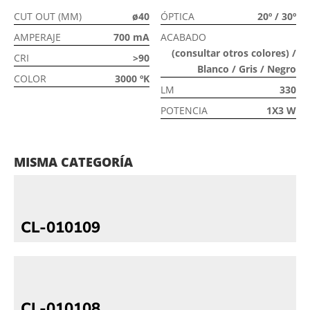
CUT OUT (MM)
ø40
ÓPTICA
20º / 30º
AMPERAJE
700 mA
ACABADO
(consultar otros colores) /
CRI
>90
Blanco / Gris / Negro
COLOR
3000 ºK
LM
330
POTENCIA
1X3 W
MISMA CATEGORÍA
CL-010109
CL-010108