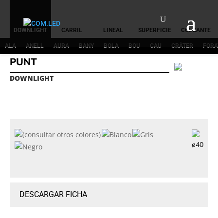
DOWNLIGHT
CARRIL
LINEAL
SUPERFICIE
COLGANTE
ALA
ANELL
AURA
BANY
BOLA
BOU
CAU
CRÀTER
FORA
PUNT
DOWNLIGHT
ø40
DESCARGAR FICHA