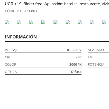
UGR <19, flicker free. Aplicación: hoteles, restaurante, vivi
CÓDIGO:
CL-050803
INFORMACIÓN
VOLTAJE
AC 230 V
ACABADO
CRI
>90
LM
COLOR
3000 ºK
POTENCIA
ÓPTICA
Difusa