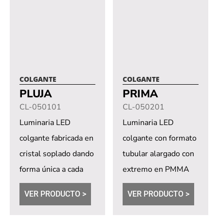
COLGANTE
COLGANTE
PLUJA
PRIMA
CL-050101
CL-050201
Luminaria LED
Luminaria LED
colgante fabricada en
colgante con formato
cristal soplado dando
tubular alargado con
forma única a cada
extremo en PMMA
unidad. Dimerización
difuso con posibilidad
VER PRODUCTO >
VER PRODUCTO >
opcional a través...
de fabricación en...