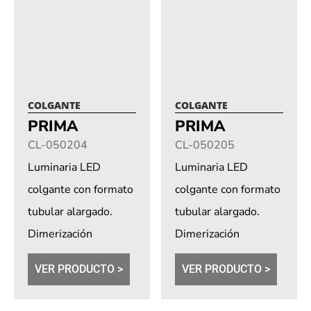
COLGANTE
COLGANTE
PRIMA
PRIMA
CL-050204
CL-050205
Luminaria LED
Luminaria LED
colgante con formato
colgante con formato
tubular alargado.
tubular alargado.
Dimerización
Dimerización
opcional a través de
opcional a través de
VER PRODUCTO >
VER PRODUCTO >
DALI, TRIAC,
DALI, TRIAC,
DMX512, 0-10,...
DMX512, 0-10,...