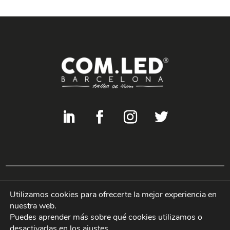
Utilizamos cookies para ofrecerte la mejor experiencia en
Copyright © 2022 COM-LED Todos los derechos reservados ©
nuestra web.
Puedes aprender más sobre qué cookies utilizamos o
Política de privacidad
I
Uso de cookies
desactivarlas en los
ajustes
.